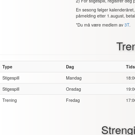
2) For stigespill, registrer de
En sesong følger kalenderåret,
påmelding etter 1.august, betal
*Du må være medlem av
3T
.
Tre
Type
Dag
Tid
Stigespill
Mandag
18:0
Stigespill
Onsdag
19:0
Trening
Fredag
17:0
Streng