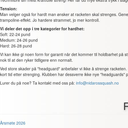
Technifibre sin mest kraftfulle streng! Her får du mye ekstra trykk i sl
Tension:
Man velger også for hardt man ønsker at racketen skal strenges. Genere
trampoline-effekt. Jo hardere strammet, jo mer kontroll.
Vi deler det opp i tre kategorier for hardhet:
Soft: 22-24 pund
Medium: 24-26 pund
Hard: 26-28 pund
Vi kan ikke gi noen form for garanti når det kommer til holdbarhet på
nok til at den ryker tidligere enn normalt.
Ved store skader på "headguard" anbefaler vi ikke å strenge racketen. 
kort tid etter strenging. Klubben har dessverre ikke nye "headguards" p
Lurer du på noe? Ta kontakt med oss på:
info@nidarossquash.no
Årsmøte 2026